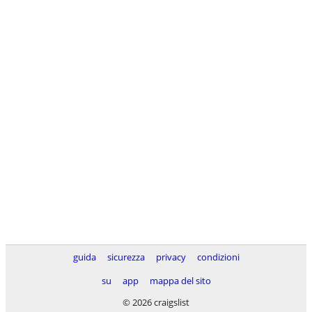
guida
sicurezza
privacy
condizioni
su
app
mappa del sito
© 2026 craigslist