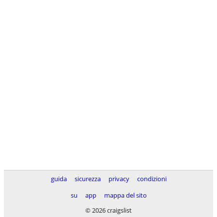
guida
sicurezza
privacy
condizioni
su
app
mappa del sito
© 2026 craigslist