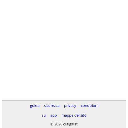
guida
sicurezza
privacy
condizioni
su
app
mappa del sito
© 2026 craigslist