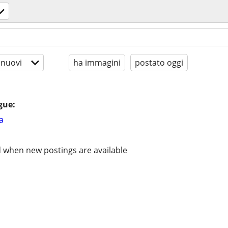
 nuovi
ha immagini
postato oggi
gue:
a
d when new postings are available