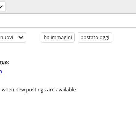
 nuovi
ha immagini
postato oggi
gue:
a
d when new postings are available