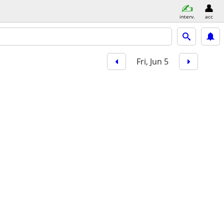
interv.
acc
Fri, Jun 5